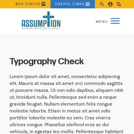
directions_bus
apps
search
account_circle
translate
BUS STATUS
USEFUL LINKS
Typography Check
Lorem ipsum dolor sit amet, consectetur adipiscing
elit. Mauris at massa sit amet orci commodo sagittis
ut posuere massa. Ut non odio dapibus, aliquam nibh
ut, tincidunt nulla. Pellentesque sed enim a neque
gravida feugiat. Nullam elementum felis congue
molestie lobortis. Etiam in metus sit amet odio
porttitor lobortis molestie eu sem. Cras viverra
ultrices congue. Phasellus eleifend eros ac dui
vehicula, in egestas leo mollis. Pellentesque habitant